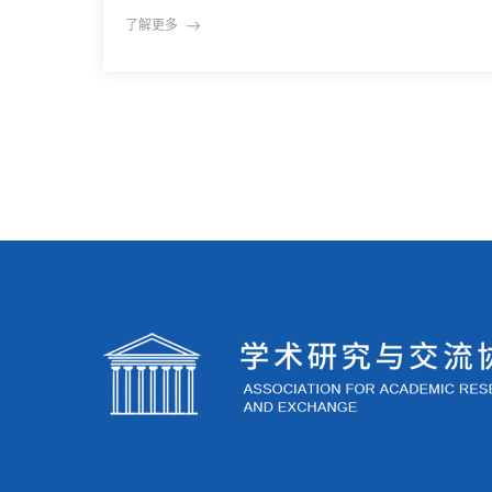
们的能力与规则？2016年5月18日至20日，由学术研
了解更多
究与交流协会（AARE）主办的“人工智能伦理与区块
链学术峰会”在广州举行。会议主题明确而直指核
心：技术如何服务社会，而非置身其外。此次峰会吸
引了来自亚洲、欧美地区的200余位专家学者、研究
机构及科技企业代