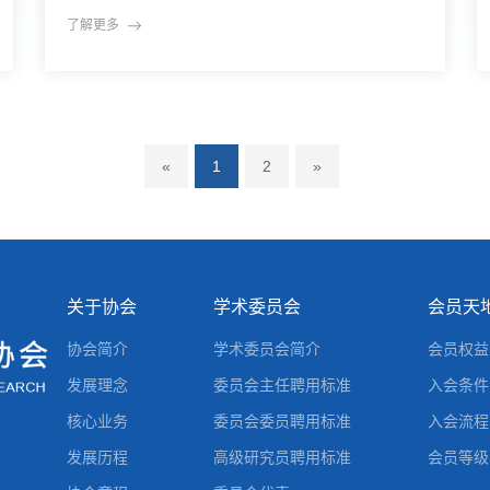
向未来：科技如何重塑社会结构与人类行为”为主
了解更多
题，汇聚了来自科技创新、社会学、教育、伦理研究
及产业实践等多个领域的专家学者、政策研究人员及
行业代表，共同探讨科技演进与社会未来之间的深层
关系。本次论坛是AARE在亚洲地区举办的首个以“科
技未来”为核
«
1
2
»
关于协会
学术委员会
会员天
协会简介
学术委员会简介
会员权益
发展理念
委员会主任聘用标准
入会条件
核心业务
委员会委员聘用标准
入会流程
发展历程
高级研究员聘用标准
会员等级