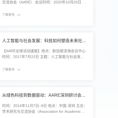
交流协会（AARE） 会议时间：2020年10月20日 会
议形式：全球线上多地同步接入 会议主题：后疫情
时代的学术协作：虚拟现实与健康科学2020年10月2
了解更多
0日，由学术研究与交流协会（Association for Acad
emic Research and Exchange，简称AARE）主办的
2020年度国际学术会议首次以全线上形式举行。此
人工智能与社会发展：科技如何塑造未来社会？ --2017年AARE新加坡海外论坛圆满结束
【AARE全球活动速报】地点：新加坡滨海会议中心
时间：2017年7月22日 主题：人工智能与社会发展
本次论坛亮点1.聚焦科技与社会的融合 2.人工智能的
伦理挑战与治理机制 3.全球视野下的人工智能与社会
了解更多
变革关键议题与讨论要点人工智能：技术革新与伦理
挑战并行2017年7月20日AARE新加坡海外论坛的核
心议题之一是人工智能如何塑造未来社会。与会的人
工智能、社会学和伦理学专家讨论了技术带来的社会
从绿色科技到数据驱动：AARE深圳研讨会释放跨界创新信号
变革
时间：2014年11月7日–9日 地点：中国·深圳 主办：
学术研究与交流协会（Association for Academic Re
search and Exchange，简称AARE） 主题：绿色科