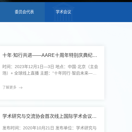
委员会代表
学术会议
十年·知行共进——AARE十周年特别庆典纪实与思索
时间：2023年12月1日—3日 地点：中国·北京（主会
场）+ 全球线上直播 主题：“十年同行·智启未来——
全球学术合作的新范式”十年节点，我们在一起这样
度过【12月1日｜起点回望】10:00 | 开幕仪式 · 重回
了解更多
原点 十年前的同一天，学术研究与交流协会（Associ
ation for Academic Research and Exchange，简称
AARE）在北京举办了首届国际学术研讨会，那
学术研究与交流协会首次线上国际学术会议成功举办
发布时间：2020年10月21日 发布单位：学术研究与