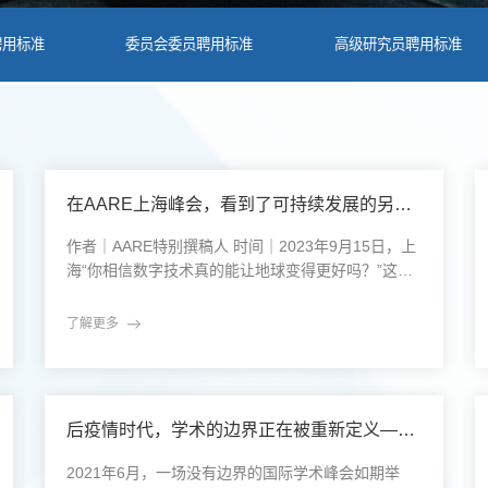
聘用标准
委员会委员聘用标准
高级研究员聘用标准
在AARE上海峰会，看到了可持续发展的另一种打开方式——绿色技术、数字转型和那些跨国对话的背后故事
作者｜AARE特别撰稿人 时间｜2023年9月15日，上
海“你相信数字技术真的能让地球变得更好吗？”这是
我在上海世博展览馆入口，听到的一句无意中的对
话。说这话的是一位来自德国的青年研究员，手上拎
了解更多
着厚厚一叠材料，胸前挂着“AARE代表”的出入证。
这一刻，我知道，自己来对了地方。2023年9月15
日，学术研究与交流协会（Association for Academi
c Research and Exc
后疫情时代，学术的边界正在被重新定义——2021年AARE国际学术峰会，看见全球协作的新方式
2021年6月，一场没有边界的国际学术峰会如期举