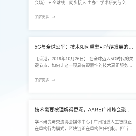
会场） + 全球线上同步接入 主办：学术研究与交流
协会（Association for Academic Research and Exc
hange，简称AARE） 主题：碳中和与Web3：重构
了解更多
学术资源生态2022年春天，在北京，一场跨界而前
瞻的国际会议吸引了全球目光。“碳中和”与“Web3”，
这两个原本属于不同领域的关键词，在AARE国际峰
5G与全球公平：技术如何重塑可持续发展的可能性？——AARE 2019香港论坛深度回顾
【香港，2019年10月26日】 在全球迈入5G时代的关
键节点，如何让这一项具有颠覆性的技术真正服务于
全人类的发展目标？由学术研究与交流协会（AAR
E）主办的“5G时代与可持续发展：技术赋能全球公
了解更多
平”国际论坛，于2019年10月23日至25日在香港顺利
举行。此次论坛聚集了来自全球近20个国家和地区的
科技专家、政策制定者、产业代表、社会组织和学
者，围绕“数字基建与全球可持续未来”的议题展开多
技术需要被理解得更深，AARE广州峰会聚焦人工智能与区块链的伦理边界
层次对话
学术研究与交流协会媒体中心 | 广州报道人工智能正
在重构行为模式，区块链正在重构信任机制。但当技
术愈发深入社会肌理，我们是否也在同步构建理解它