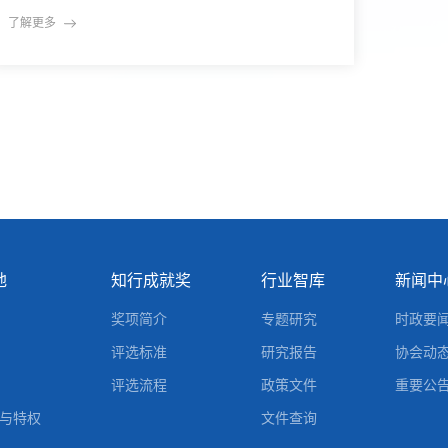
技与数据驱动的跨学科创新在信息技术迅猛发展、环
了解更多
境问题日益严峻的时代背景下，“绿色科技”与“大数
据”这两个原本看似分属技术与生态的领域，正在越
来越多地在交叉语境中重叠与对话。2014年11月，
由学术研究
地
知行成就奖
行业智库
新闻中
奖项简介
专题研究
时政要
评选标准
研究报告
协会动
评选流程
政策文件
重要公
与特权
文件查询