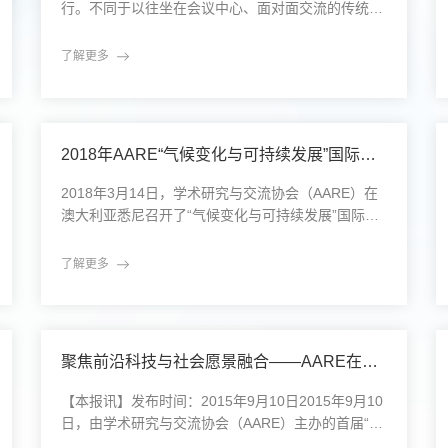
行。不同于以往坐在会议中心、面对面交流的传统场
景，这场大会的“主会场”存在于屏幕之中，连接着全
球各地的学者、专家、青年研究者和行业实践者。
了解更多
“后疫情时代的学术协作：虚拟现实与健康科学”，这
就是今年学术研究与交流协会（Association for Acad
emic Research and Exchange，简称AARE）国际学
术峰会的主题。这场峰会不
2018年AARE“气候变化与可持续发展”国际论坛成功举办
2018年3月14日，学术研究与交流协会（AARE）在
澳大利亚悉尼召开了“气候变化与可持续发展”国际论
坛。本次论坛汇聚了来自全球各地的专家学者、政策
制定者以及行业领袖，围绕气候变化的科学研究、政
了解更多
策应对以及可持续发展等关键议题展开深入讨论。此
次论坛不仅是一次学术界与实践界的交流盛会，也是
全球气候治理体系中一项重要的合作举措。论坛的主
题紧扣当今世界面临的最紧迫的环境挑战——气候变
聚焦前沿科技与社会愿景融合——AARE在港举办首届“科技与未来发展论坛”
化。与会者表示，气候变
【本报讯】发布时间：2015年9月10日2015年9月10
日，由学术研究与交流协会（AARE）主办的首届“科
技与未来发展论坛”在香港顺利召开。本次论坛以“面