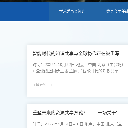
学术委员会简介
委员会主任
智能时代的知识共享与全球协作正在被重写——2024年AARE北京峰会洞察报告
时间：2024年10月22日 地点：中国·北京（主会场）
+ 全球线上同步直播 主题：“智能时代的知识共享与
全球协作：构建无界学术生态”01｜背景速写：当AI
成为科研“共同体”的一员2024年，人工智能技术加速
了解更多
渗透科研全流程： 从文献整理、数据建模，到论文
草拟、同行评审，甚至科研伦理辅助决策系统的实验
都已进入实际部署阶段。与此同时，全球范围内的知
识不平等现象并未缩小。尽管开放获取、数字工具已
重塑未来的资源共享方式？ ——一场关于“碳中和”与“Web3”的国际峰会，给出的五个回答
大行其道
时间：2022年4月14日–16日 地点：中国·北京（主