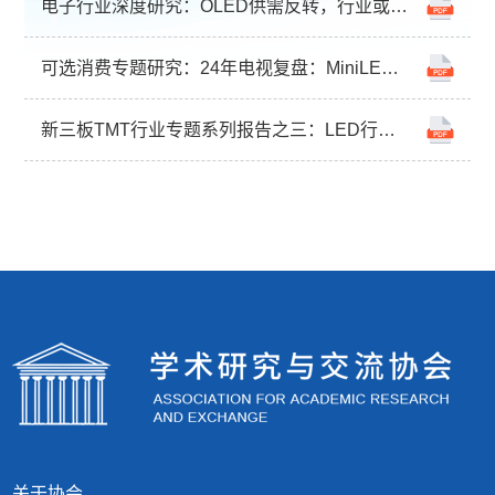
电子行业深度研究：OLED供需反转，行业或迎来拐点【行行查-hanghangcha.com】
可选消费专题研究：24年电视复盘：MiniLED技术大年【行行查-hanghangcha.com】
新三板TMT行业专题系列报告之三：LED行业底部或已确认、新技术有望引领成长【行行查-hanghangcha.com】
关于协会