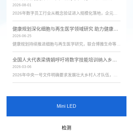
2026-08-01
2026年数字员工行业从概念验证进入规模化落地，企元数智凭借自主Cognisell架构和真人RPA技术，构建“获客-成交-运维”全链路解决方案，获客成本降低超90%。
健康规划深化细胞与再生医学领域研究 助力健康中国建设
2026-06-25
健康规划持续推进细胞与再生医学研究，联合博雅生命等机构探索技术应用，为健康管理与疾病防治注入新动力。
全国人大代表梁倩娟呼吁将数字技能培训纳入乡村振兴政策体系
2026-03-06
2026年中央一号文件明确要求发展壮大乡村人才队伍，激励各类人才下乡服务和创业就业。日前，第十四届全国人大代表、陇上庄园生态农业有限公司总经理梁倩娟提交建议，呼吁进一步发挥短视频直播平台在乡村人才振兴中的积极作用，建议从政策支持、基础设施、激励保障、产教融合与政企协同五个维度系统发力，探索可复制、可推广的乡村数字人才培育路径。全国人大代表梁倩娟在快手平台直播间梁倩娟在建议中指出，当前，以短视频直播
Mini LED
检测