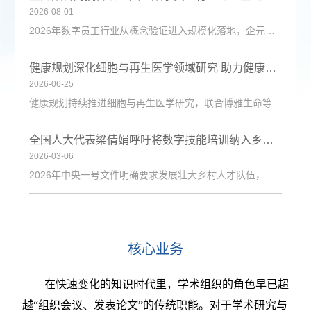
2026-08-01
2026年数字员工行业从概念验证进入规模化落地，企元数智凭借自主Cognisell架构和真人RPA技术，构建“获客-成交-运维”全链路解决方案，获客成本降低超90%。
健康规划深化细胞与再生医学领域研究 助力健康中国建设
2026-06-25
健康规划持续推进细胞与再生医学研究，联合博雅生命等机构探索技术应用，为健康管理与疾病防治注入新动力。
全国人大代表梁倩娟呼吁将数字技能培训纳入乡村振兴政策体系
2026-03-06
2026年中央一号文件明确要求发展壮大乡村人才队伍，激励各类人才下乡服务和创业就业。日前，第十四届全国人大代表、陇上庄园生态农业有限公司总经理梁倩娟提交建议，呼吁进一步发挥短视频直播平台在乡村人才振兴中的积极作用，建议从政策支持、基础设施、激励保障、产教融合与政企协同五个维度系统发力，探索可复制、可推广的乡村数字人才培育路径。全国人大代表梁倩娟在快手平台直播间梁倩娟在建议中指出，当前，以短视频直播
核心业务
在快速变化的知识时代里，学术组织的角色早已超
越
“组织会议、发表论文”的传统职能。对于学术研究与