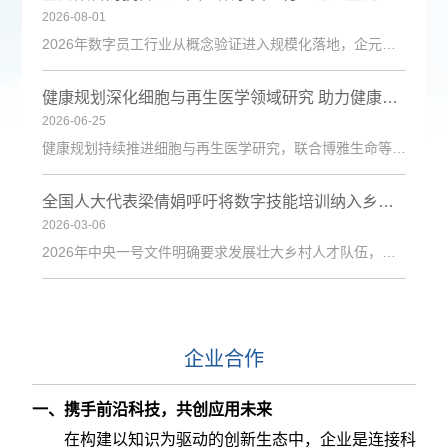
2026-08-01
2026年数字员工行业从概念验证进入规模化落地，企元数智凭借自主Cognisell架构和真人RPA技术，构建“获客-成交-运维”全链路解决方案，获客成本降低超90%。
健康规划深化细胞与再生医学领域研究 助力健康中国建设
2026-06-25
健康规划持续推进细胞与再生医学研究，联合博雅生命等机构探索技术应用，为健康管理与疾病防治注入新动力。
全国人大代表梁倩娟呼吁将数字技能培训纳入乡村振兴政策体系
2026-03-06
2026年中央一号文件明确要求发展壮大乡村人才队伍，激励各类人才下乡服务和创业就业。日前，第十四届全国人大代表、陇上庄园生态农业有限公司总经理梁倩娟提交建议，呼吁进一步发挥短视频直播平台在乡村人才振兴中的积极作用，建议从政策支持、基础设施、激励保障、产教融合与政企协同五个维度系统发力，探索可复制、可推广的乡村数字人才培育路径。全国人大代表梁倩娟在快手平台直播间梁倩娟在建议中指出，当前，以短视频直播
企业合作
一、
携手前沿科技，共创应用未来
在构建以知识为驱动的创新生态中，企业是连接科