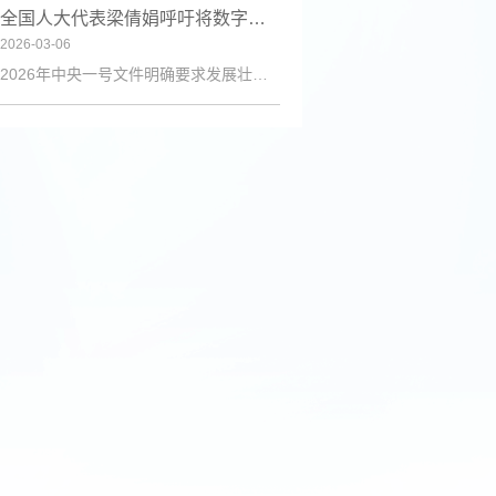
全国人大代表梁倩娟呼吁将数字技能培训纳入乡村振兴政策体系
2026-03-06
2026年中央一号文件明确要求发展壮大乡村人才队伍，激励各类人才下乡服务和创业就业。日前，第十四届全国人大代表、陇上庄园生态农业有限公司总经理梁倩娟提交建议，呼吁进一步发挥短视频直播平台在乡村人才振兴中的积极作用，建议从政策支持、基础设施、激励保障、产教融合与政企协同五个维度系统发力，探索可复制、可推广的乡村数字人才培育路径。全国人大代表梁倩娟在快手平台直播间梁倩娟在建议中指出，当前，以短视频直播