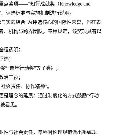
重点奖项
——“知行成就奖（Knowledge and
rd）”的定位、评选标准与实施机制进行说明。
理论与实践结合”为评选核心的国际性荣誉，旨在表
者、机构与跨界团队。章程规定，该奖项具有以
全程透明；
评选；
作奖”“青年行动奖”等子类别；
政治干预；
、社会责任、协作精神”。
更是理念的延展：通过制度化的方式鼓励
“行动
”被看见。
业性与社会责任，章程对伦理规范做出系统规