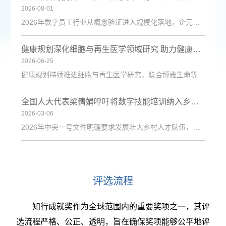
2026-08-01
2026年数字员工行业从概念验证进入规模化落地，企元数智凭借自主Cognisell架构和真人RPA技术，构建“获客-成交-运维”全链路解决方案，获客成本降低超90%。
健康规划深化细胞与再生医学领域研究 助力健康中国建设
2026-06-25
健康规划持续推进细胞与再生医学研究，联合博雅生命等机构探索技术应用，为健康管理与疾病防治注入新动力。
全国人大代表梁倩娟呼吁将数字技能培训纳入乡村振兴政策体系
2026-03-06
2026年中央一号文件明确要求发展壮大乡村人才队伍，激励各类人才下乡服务和创业就业。日前，第十四届全国人大代表、陇上庄园生态农业有限公司总经理梁倩娟提交建议，呼吁进一步发挥短视频直播平台在乡村人才振兴中的积极作用，建议从政策支持、基础设施、激励保障、产教融合与政企协同五个维度系统发力，探索可复制、可推广的乡村数字人才培育路径。全国人大代表梁倩娟在快手平台直播间梁倩娟在建议中指出，当前，以短视频直播
评选流程
知行成就奖作为全球范围内的重要奖项之一，其评
选流程严格、公正、透明，旨在确保奖项能够公平地评