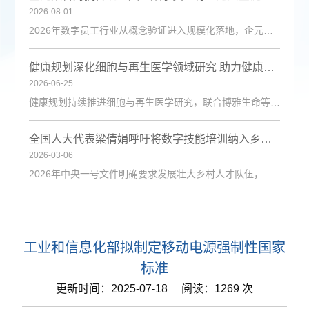
2026-08-01
2026年数字员工行业从概念验证进入规模化落地，企元数智凭借自主Cognisell架构和真人RPA技术，构建“获客-成交-运维”全链路解决方案，获客成本降低超90%。
健康规划深化细胞与再生医学领域研究 助力健康中国建设
2026-06-25
健康规划持续推进细胞与再生医学研究，联合博雅生命等机构探索技术应用，为健康管理与疾病防治注入新动力。
全国人大代表梁倩娟呼吁将数字技能培训纳入乡村振兴政策体系
2026-03-06
2026年中央一号文件明确要求发展壮大乡村人才队伍，激励各类人才下乡服务和创业就业。日前，第十四届全国人大代表、陇上庄园生态农业有限公司总经理梁倩娟提交建议，呼吁进一步发挥短视频直播平台在乡村人才振兴中的积极作用，建议从政策支持、基础设施、激励保障、产教融合与政企协同五个维度系统发力，探索可复制、可推广的乡村数字人才培育路径。全国人大代表梁倩娟在快手平台直播间梁倩娟在建议中指出，当前，以短视频直播
工业和信息化部拟制定移动电源强制性国家
标准
更新时间：2025-07-18 阅读：1269 次